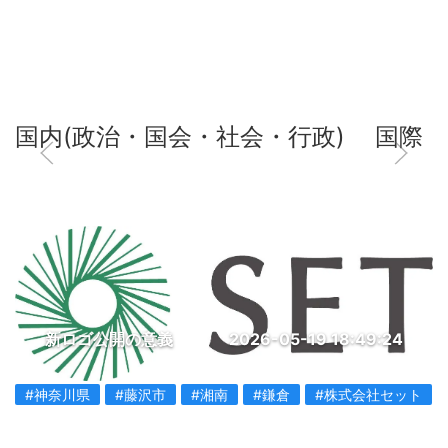
国内(政治・国会・社会・行政)
国際
新ロゴ公開の意義
2026-05-19 18:49:24
#神奈川県
#藤沢市
#湘南
#鎌倉
#株式会社セット