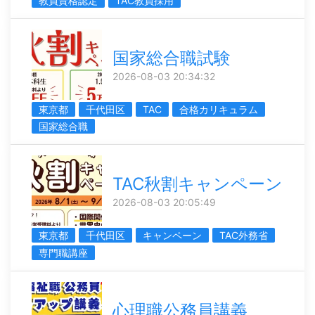
教員資格認定
TAC教員採用
国家総合職試験
2026-08-03 20:34:32
東京都
千代田区
TAC
合格カリキュラム
国家総合職
TAC秋割キャンペーン
2026-08-03 20:05:49
東京都
千代田区
キャンペーン
TAC外務省
専門職講座
心理職公務員講義