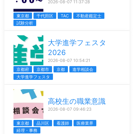
2026-08-07 11:37:28
東京都
千代田区
TAC
不動産鑑定士
試験分析
大学進学フェスタ
2026
2026-08-07 10:54:21
京都府
京都市
京都
進学相談会
大学進学フェスタ
高校生の職業意識
2026-08-07 09:46:23
東京都
品川区
看護師
医療業界
経理・事務