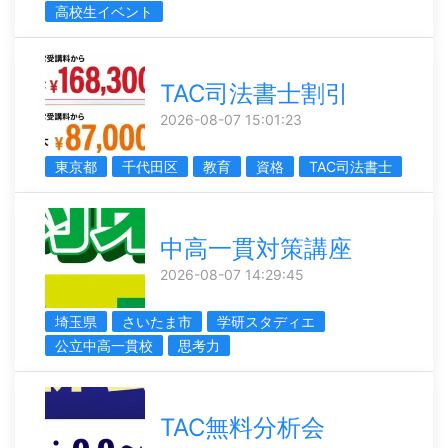
高校生イベント
TAC司法書士割引
2026-08-07 15:01:23
東京都
千代田区
教育
資格
TAC司法書士
中高一貫対策講座
2026-08-07 14:29:45
埼玉県
さいたま市
学研スタディエ
公立中高一貫校
思考力
TAC無料分析会