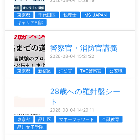
2026-08-04 15:29:19
東京都
千代田区
税理士
MS-JAPAN
キャリア相談
警察官・消防官講義
2026-08-04 15:21:22
東京都
新宿区
消防官
TAC警察官
公安職
28歳への羅針盤シー
ト
2026-08-04 14:29:11
東京都
品川区
マネーフォワード
金融教育
品川女子学院