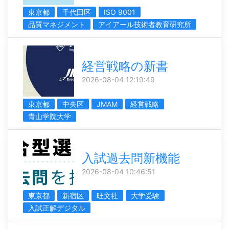
東京都
千代田区
ISO 9001
品質マネジメント
アイアール技術者教育研究所
経営戦略の新書
2026-08-04 12:19:49
東京都
中央区
JMAM
経営戦略
青山学院大学
入試過去問新機能
2026-08-04 10:46:51
東京都
新宿区
旺文社
大学受験
入試正解デジタル