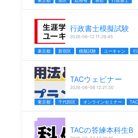
東京都
港区
総務省
表彰
行政書士
行政書士模擬試験
2026-06-12 11:29:45
東京都
新宿区
模擬試験
ユーキャン
行
TACウェビナー
2026-06-08 12:21:30
東京都
千代田区
オンラインセミナー
TA
TACの答練本科生B