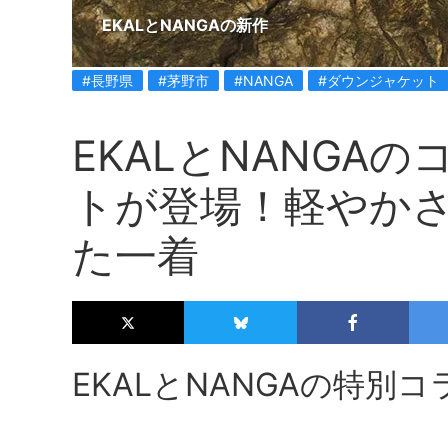
EKALとNANGAの新作
#長野県
#茅野市
#NANGA
#ダウンジャケット
EKALとNANGA
トが登場！軽やか
た一着
EKALとNANGAの特別