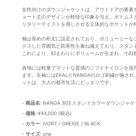
女性向けのダウンジャケットは、アウトドアの要素
ョート丈のデザインが軽快な印象を与え、ボトムス
リタリーテイストを感じさせる立体的なポケットが
袖は長めの裄丈に設定されており、ボリューミーな
クスした雰囲気と防寒性を兼ね備えており、スタン
これにより、顔まわりにボリュームが生まれ、小顔
表地には軽量でマットな質感のソフトナイロンを採
ます。左袖にはEKALとNANGAのロゴ刺繍が施
ットは、大人の都市生活にピッタリです。
-
商品名
: NANGA 別注スタンドカラーダウンジャ
-
価格
: ¥44,000 (税込)
-
カラー
: IVORY / GREIGE / BLACK
-
サイズ
: one