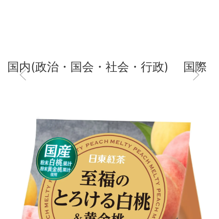
国内(政治・国会・社会・行政)
国際