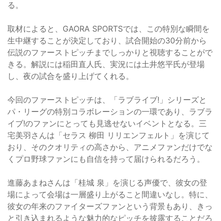
る。
取材によると、GAORA SPORTSでは、この特別な瞬間を
生中継することが決定しており、試合開始の30分前から
伝説のファーストピッチまでしっかりと視聴することがで
きる。解説には稲田直人氏、実況には土井悠平氏が登場
し、夜の試合を盛り上げてくれる。
今回のファーストピッチは、「ラブライブ!」シリーズと
パ・リーグの特別コラボレーションの一環であり、ラブラ
イブ!のファンにとっても見逃せないイベントとなる。三
宅美羽さんは「セラス 柳田 リリエンフェルト」を演じて
おり、そのクオリティの高さから、アニメファンだけでな
くプロ野球ファンにも自信を持って届けられるだろう。
進藤あまねさんは「桂城 泉」を演じる声優で、彼女の登
場によって会場は一層盛り上がること間違いなし。特に、
彼女の年来のファイターズファンという背景もあり、きっ
と引き込まれるような魅力的なピッチを披露することだろ