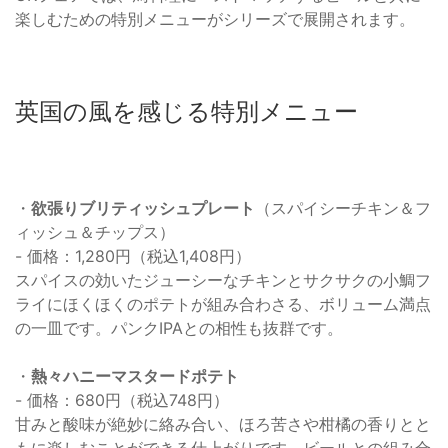
楽しむための特別メニューがシリーズで展開されます。
英国の風を感じる特別メニュー
・
欲張りブリティッシュプレート
（スパイシーチキン＆フ
ィッシュ＆チップス）
- 価格：1,280円（税込1,408円）
スパイスの効いたジューシーなチキンとサクサクの小鯛フ
ライにほくほくのポテトが組み合わさる、ボリューム満点
の一皿です。パンクIPAとの相性も抜群です。
・
熱々ハニーマスタードポテト
- 価格：680円（税込748円）
甘みと酸味が絶妙に絡み合い、ほろ苦さや柑橘の香りとと
もに楽しむことができる仕上がりです。ビールとの組み合