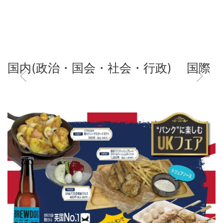
国内(政治・国会・社会・行政)
国際