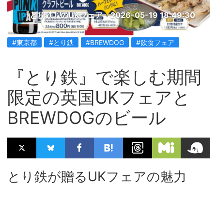
『とり鉄』のUKフェア
2026-05-19 18:49:30
#東京都
#とり鉄
#BREWDOG
#飲食フェア
『とり鉄』で楽しむ期間
限定の英国UKフェアと
BREWDOGのビール
とり鉄が贈るUKフェアの魅力