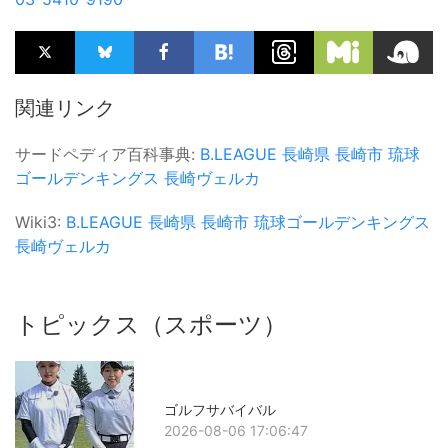
関連リンク
サードペディア百科事典:
B.LEAGUE
長崎県
長崎市
琉球
ゴールデンキングス
長崎ヴェルカ
Wiki3:
B.LEAGUE
長崎県
長崎市
琉球ゴールデンキングス
長崎ヴェルカ
トピックス（スポーツ）
ゴルフサバイバル
2026-08-06 17:06:47