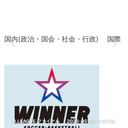
国内(政治・国会・社会・行政)
国際
B.LEAGUE ファイナル
2026-05-22 11:57:59