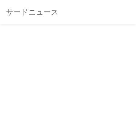
サードニュース