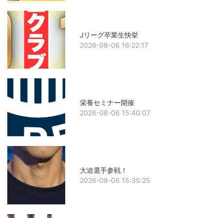
Jリーグ卒業生快挙
2026-08-06 16:22:17
栄養セミナー開催
2026-08-06 15:40:07
大迫選手参戦！
2026-08-06 15:35:25