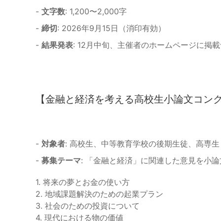
-
文字数
: 1,200〜2,000字
-
締切
: 2026年9月15日（消印有効）
-
結果発表
: 12月中旬、主催者のホームページに掲
【金融と経済を考える高校生小論文コン
-
対象者
: 高校生、中等教育学校の後期生徒、高専
-
募集テーマ
: 「金融と経済」に関連した意見を小
1. 将来の夢とお金の使い方
2. 地域課題解決のための起業プラン
3. 社会のための投資について
4. 現代における物の価値