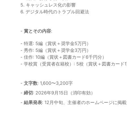
5. キャッシュレス化の影響
6. デジタル時代のトラブル回避法
-
賞とその内容
:
- 特選: 5編（賞状＋奨学金5万円）
- 秀作: 5編（賞状＋奨学金3万円）
- 佳作: 10編（賞状＋図書カード6千円分）
- 学校賞（受賞者在籍校）: 5校（賞状＋図書カード
-
文字数
: 1,600〜3,200字
-
締切
: 2026年9月15日（消印有効）
-
結果発表
: 12月中旬、主催者のホームページに掲