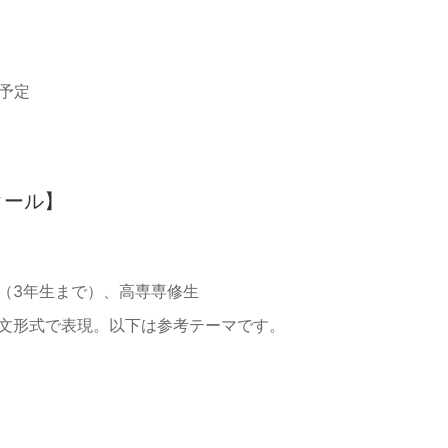
載予定
クール】
生（3年生まで）、高専専修生
論文形式で表現。以下は参考テーマです。