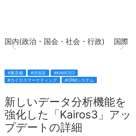
国内(政治・国会・社会・行政)
国際
#東京都
#渋谷区
#KAIROS3
#カイロスマーケティング
#CRMシステム
新しいデータ分析機能を
強化した「Kairos3」アッ
プデートの詳細