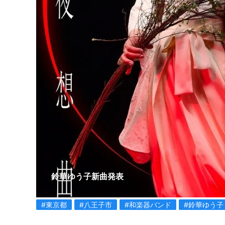
鈴華ゆう子新曲発表
#東京都
#八王子市
#和楽器バンド
#鈴華ゆう子