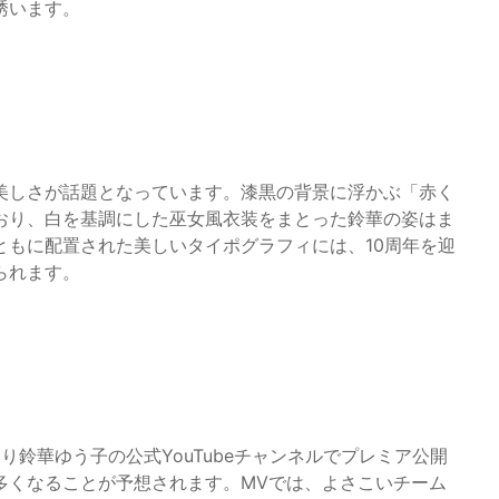
誘います。
美しさが話題となっています。漆黒の背景に浮かぶ「赤く
おり、白を基調にした巫女風衣装をまとった鈴華の姿はま
ともに配置された美しいタイポグラフィには、10周年を迎
られます。
り鈴華ゆう子の公式YouTubeチャンネルでプレミア公開
多くなることが予想されます。MVでは、よさこいチーム