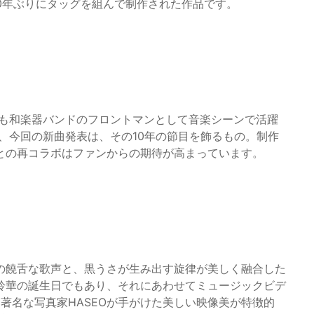
0年ぶりにタッグを組んで制作された作品です。
後も和楽器バンドのフロントマンとして音楽シーンで活躍
し、今回の新曲発表は、その10年の節目を飾るもの。制作
との再コラボはファンからの期待が高まっています。
の饒舌な歌声と、黒うさが生み出す旋律が美しく融合した
鈴華の誕生日でもあり、それにあわせてミュージックビデ
著名な写真家HASEOが手がけた美しい映像美が特徴的