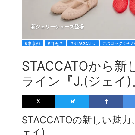
新ジェリーシューズ登場
#東京都
#目黒区
#STACCATO
#バロックジャ
STACCATOから
ライン『J.(ジェイ
STACCATOの新しい魅
ェイ)』