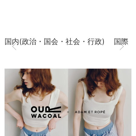
国内(政治・国会・社会・行政)
国際