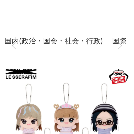
国内(政治・国会・社会・行政)
国際