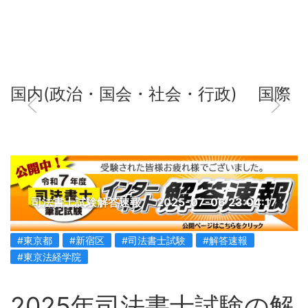
国内(政治・国会・社会・行政)
国際
司法書士試験解答速報
2025-07-06 23:04:17
#東京都
#新宿区
#司法書士試験
#解答速報
#東京法経学院
2025年司法書士試験の解