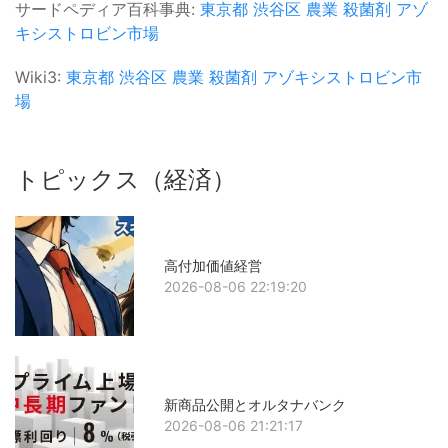
サードペディア百科事典:
東京都
渋谷区
農業
殺菌剤
アゾ
キシストロビン市場
Wiki3:
東京都
渋谷区
農業
殺菌剤
アゾキシストロビン市
場
トピックス（経済）
高付加価値経営
2026-08-06 22:19:20
新商品公開とオルタナバンク
2026-08-06 21:21:17