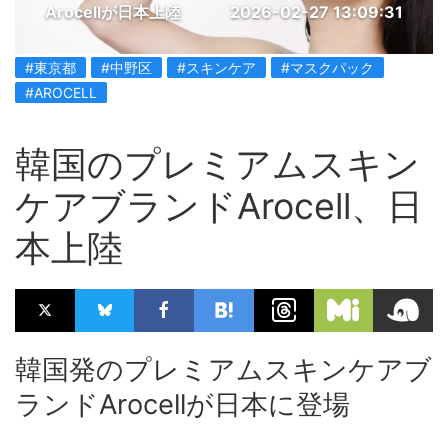
Arocellが日本上陸
2026-02-27 13:09:31
#東京都
#中野区
#スキンケア
#マスクパック
#AROCELL
韓国のプレミアムスキン
ケアブランドArocell、日
本上陸
韓国発のプレミアムスキンケアブ
ランドArocellが日本に登場