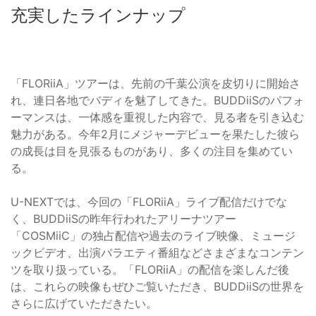
充実したラインナップ
「FLORiiA」ツアーは、先前の千葉公演を皮切りに開始さ
れ、連日各地でバディを魅了してきた。BUDDiiSのパフォ
ーマンスは、一体感を重視した内容で、見る者を引き込む
魅力がある。今年2月にメジャーデビューを果たした彼ら
の成長は目を見張るものがあり、多くの注目を集めてい
る。
U-NEXTでは、今回の「FLORiiA」ライブ配信だけでな
く、BUDDiiSの昨年行われたアリーナツアー
「COSMiiC」の独占配信や過去のライブ映像、ミュージ
ックビデオ、出演バラエティ番組などさまざまなコンテン
ツを取り扱っている。「FLORiiA」の配信を楽しんだ後
は、これらの映像もぜひご覧いただき、BUDDiiSの世界を
さらに広げていただきたい。