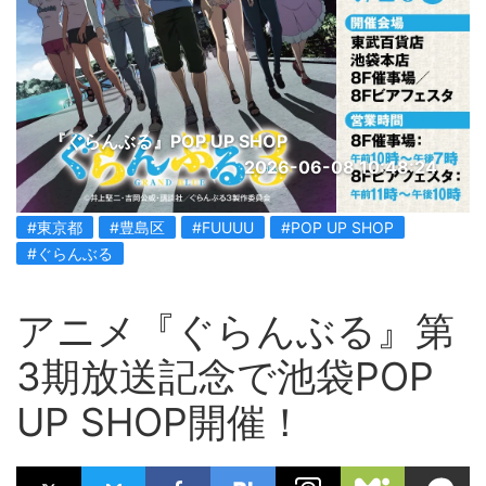
『ぐらんぶる』POP UP SHOP
2026-06-08 10:48:24
#東京都
#豊島区
#FUUUU
#POP UP SHOP
#ぐらんぶる
アニメ『ぐらんぶる』第
3期放送記念で池袋POP
UP SHOP開催！