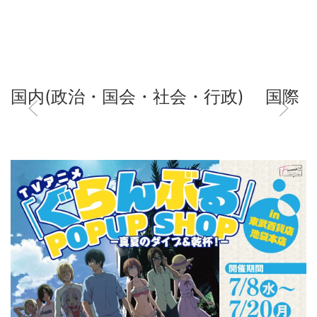
国内(政治・国会・社会・行政)
国際