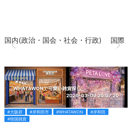
国内(政治・国会・社会・行政)
国際
WHATAWONで可愛い雑貨探し
2026-03-09 20:07:20
#大阪府
#岸和田市
#WHATAWON
#岸和田
#韓国雑貨