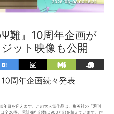
2026-06-08 00:18:31
Ψ難』10周年企画が
レジット映像も公開
10周年企画続々発表
に10年目を迎えます。この大人気作品は、集英社の「週刊
は全26巻、累計発行部数は900万部を超えています。作