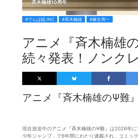
斉木楠雄10周年
#でんぱ組.INC
#斉木楠雄
#麻生周一
アニメ『斉木楠雄の
続々発表！ノンク
アニメ『斉木楠雄のΨ難』
現在放送中のアニメ『斉木楠雄のΨ難』は2026年
少年ジャンプ」で6年間にわたり連載され、コミック