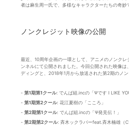
者は麻生周一氏で、多様なキャラクターたちの奇妙
ノンクレジット映像の公開
最近、10周年企画の一環として、アニメのノンクレジッ
ンネルにて公開されました。今回公開された映像は、
ディングと、2018年1月から放送された第2期のノ
-
第1期第1クール
: でんぱ組.incの「Ψです I LIKE Y
-
第1期第2クール
: 花江夏樹の「こころ」
-
第2期第1クール
: でんぱ組.incの「Ψ発見伝！」
-
第2期第2クール
: 斉木ックラバーfeat.斉木楠雄（