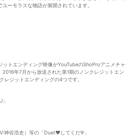
でユーモラスな物語が展開されています。
トエンディング映像がYouTubeのShoProアニメチャ
2016年7月から放送された第1期のノンクレジットエン
ンクレジットエンディングの4つです。
OU」
CV:神谷浩史）等の「Duet♥してくだΨ」