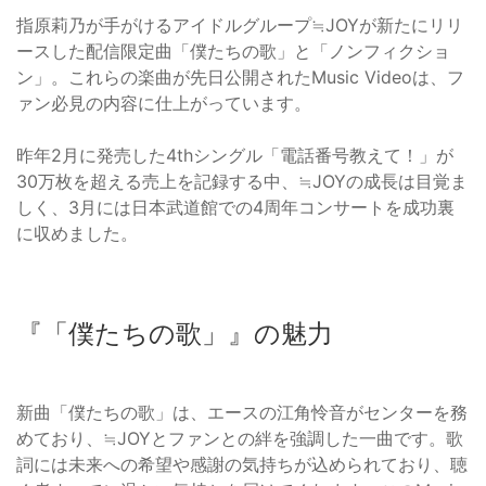
指原莉乃が手がけるアイドルグループ≒JOYが新たにリリ
ースした配信限定曲「僕たちの歌」と「ノンフィクショ
ン」。これらの楽曲が先日公開されたMusic Videoは、フ
ァン必見の内容に仕上がっています。
昨年2月に発売した4thシングル「電話番号教えて！」が
30万枚を超える売上を記録する中、≒JOYの成長は目覚ま
しく、3月には日本武道館での4周年コンサートを成功裏
に収めました。
『「僕たちの歌」』の魅力
新曲「僕たちの歌」は、エースの江角怜音がセンターを務
めており、≒JOYとファンとの絆を強調した一曲です。歌
詞には未来への希望や感謝の気持ちが込められており、聴