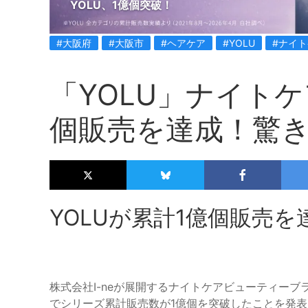
YOLU、1億個突破！
#大阪府
#大阪市
#ヘアケア
#YOLU
#ナイ
「YOLU」ナイト
個販売を達成！驚
YOLUが累計1億個販売を
株式会社I-neが展開するナイトケアビューティーブラ
でシリーズ累計販売数が1億個を突破したことを発