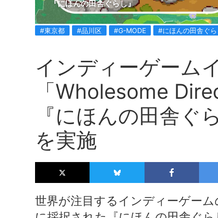
『にほんの田舎ぐらし』
#東京都
#品川区
#G-MODE
#にほんの田舎ぐら
インディーゲーム
「Wholesome Di
『にほんの田舎ぐ
を実施
世界が注目するインディーゲームの祭典「W
に採択された『にほんの田舎ぐら