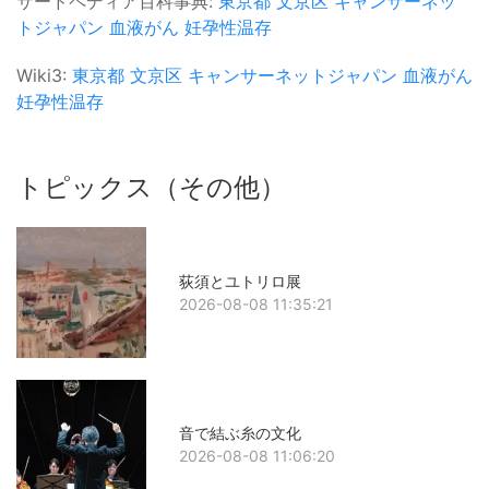
サードペディア百科事典:
東京都
文京区
キャンサーネッ
トジャパン
血液がん
妊孕性温存
Wiki3:
東京都
文京区
キャンサーネットジャパン
血液がん
妊孕性温存
トピックス（その他）
荻須とユトリロ展
2026-08-08 11:35:21
音で結ぶ糸の文化
2026-08-08 11:06:20