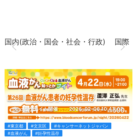
国内(政治・国会・社会・行政)
国際
知っとかナイト開催
2026-02-06 10:43:02
#東京都
#文京区
#キャンサーネットジャパン
#血液がん
#妊孕性温存