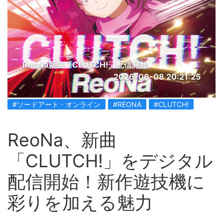
ReoNa新曲「CLUTCH!」配信開始
2026-06-08 20:21:25
#ソードアート・オンライン
#REONA
#CLUTCH!
ReoNa、新曲
「CLUTCH!」をデジタル
配信開始！新作遊技機に
彩りを加える魅力