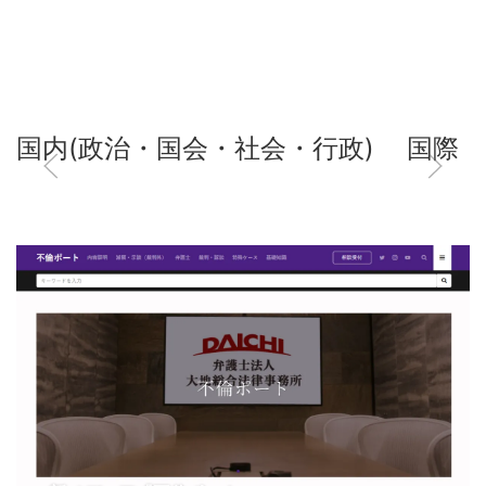
国内(政治・国会・社会・行政)
国際