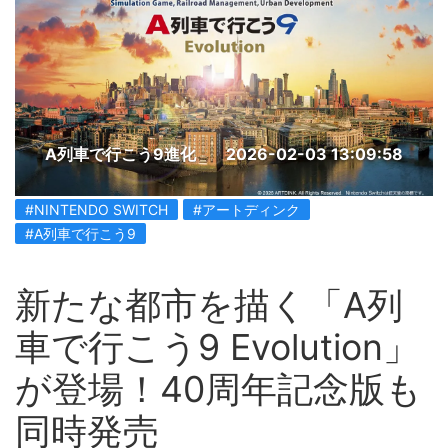
A列車で行こう9進化
2026-02-03 13:09:58
#NINTENDO SWITCH
#アートディンク
#A列車で行こう9
新たな都市を描く「A列
車で行こう9 Evolution」
が登場！40周年記念版も
同時発売