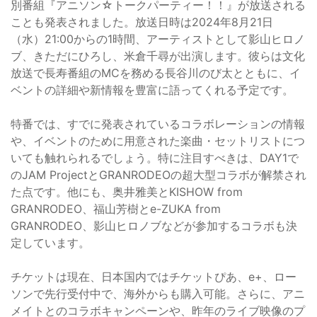
別番組『アニソン☆トークパーティー！！』が放送される
ことも発表されました。放送日時は2024年8月21日
（水）21:00からの1時間、アーティストとして影山ヒロノ
ブ、きただにひろし、米倉千尋が出演します。彼らは文化
放送で長寿番組のMCを務める長谷川のび太とともに、イ
ベントの詳細や新情報を豊富に語ってくれる予定です。
特番では、すでに発表されているコラボレーションの情報
や、イベントのために用意された楽曲・セットリストにつ
いても触れられるでしょう。特に注目すべきは、DAY1で
のJAM ProjectとGRANRODEOの超大型コラボが解禁され
た点です。他にも、奥井雅美とKISHOW from
GRANRODEO、福山芳樹とe-ZUKA from
GRANRODEO、影山ヒロノブなどが参加するコラボも決
定しています。
チケットは現在、日本国内ではチケットぴあ、e+、ロー
ソンで先行受付中で、海外からも購入可能。さらに、アニ
メイトとのコラボキャンペーンや、昨年のライブ映像のプ