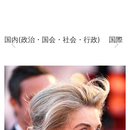
国内(政治・国会・社会・行政)
国際