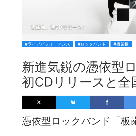
板歯目、初CDリリース!
#ライブパフォーマンス
#ロックバンド
#板歯目
新進気鋭の憑依型
初CDリリースと全
憑依型ロックバンド「板