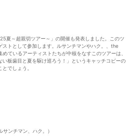
025夏～超親切ツアー～」の開催も発表しました。このツ
ストとして参加します。ルサンチマンやハク。、the
で注目を集めているアーティストたちが中核をなすこのツアーは、
ない板歯目と夏を駆け巡ろう！」というキャッチコピーの
ことでしょう。
ゲスト: ルサンチマン、ハク。）