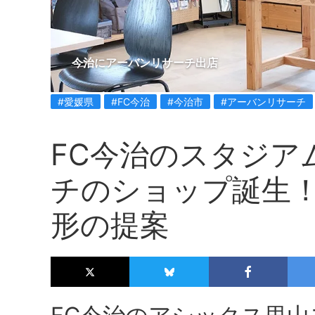
今治にアーバンリサーチ出店
#愛媛県
#FC今治
#今治市
#アーバンリサーチ
FC今治のスタジア
チのショップ誕生
形の提案