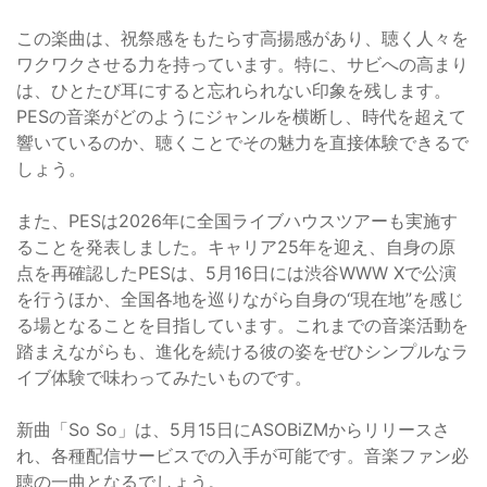
この楽曲は、祝祭感をもたらす高揚感があり、聴く人々を
ワクワクさせる力を持っています。特に、サビへの高まり
は、ひとたび耳にすると忘れられない印象を残します。
PESの音楽がどのようにジャンルを横断し、時代を超えて
響いているのか、聴くことでその魅力を直接体験できるで
しょう。
また、PESは2026年に全国ライブハウスツアーも実施す
ることを発表しました。キャリア25年を迎え、自身の原
点を再確認したPESは、5月16日には渋谷WWW Xで公演
を行うほか、全国各地を巡りながら自身の“現在地”を感じ
る場となることを目指しています。これまでの音楽活動を
踏まえながらも、進化を続ける彼の姿をぜひシンプルなラ
イブ体験で味わってみたいものです。
新曲「So So」は、5月15日にASOBiZMからリリースさ
れ、各種配信サービスでの入手が可能です。音楽ファン必
聴の一曲となるでしょう。