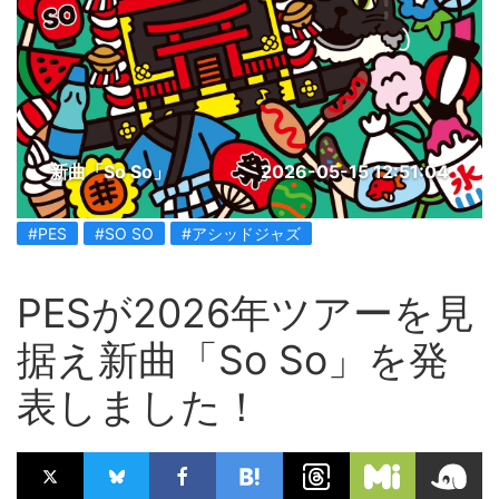
新曲「So So」
2026-05-15 12:51:04
#PES
#SO SO
#アシッドジャズ
PESが2026年ツアーを見
据え新曲「So So」を発
表しました！