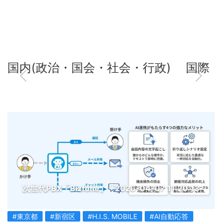
国内(政治・国会・社会・行政)
国際
次世代PBX「Bizfone」
2026-04-07 11:20:13
#東京都
#新宿区
#H.I.S. MOBILE
#AI自動応答