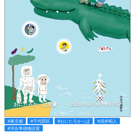
おにたろかっぱ受賞
2026-06-08 19:17:57
#東京都
#千代田区
#おにたろかっぱ
#戌井昭人
#河合隼雄物語賞