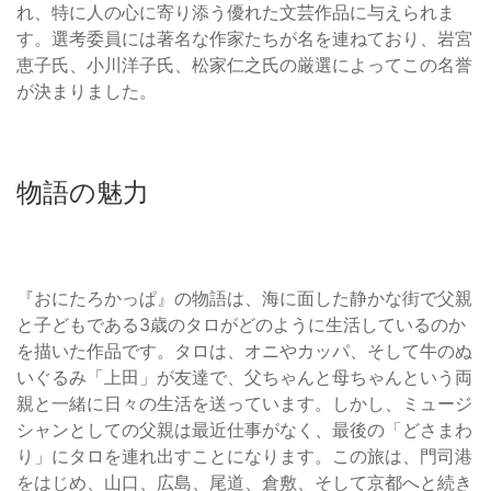
れ、特に人の心に寄り添う優れた文芸作品に与えられま
す。選考委員には著名な作家たちが名を連ねており、岩宮
恵子氏、小川洋子氏、松家仁之氏の厳選によってこの名誉
が決まりました。
物語の魅力
『おにたろかっぱ』の物語は、海に面した静かな街で父親
と子どもである3歳のタロがどのように生活しているのか
を描いた作品です。タロは、オニやカッパ、そして牛のぬ
いぐるみ「上田」が友達で、父ちゃんと母ちゃんという両
親と一緒に日々の生活を送っています。しかし、ミュージ
シャンとしての父親は最近仕事がなく、最後の「どさまわ
り」にタロを連れ出すことになります。この旅は、門司港
をはじめ、山口、広島、尾道、倉敷、そして京都へと続き