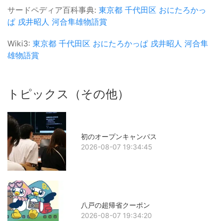
サードペディア百科事典:
東京都
千代田区
おにたろかっ
ぱ
戌井昭人
河合隼雄物語賞
Wiki3:
東京都
千代田区
おにたろかっぱ
戌井昭人
河合隼
雄物語賞
トピックス（その他）
初のオープンキャンパス
2026-08-07 19:34:45
八戸の超帰省クーポン
2026-08-07 19:34:20