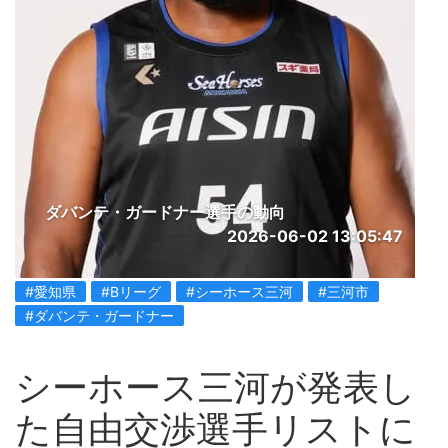
ダバンテ・ガードナー選手の動向
2026-06-02 13:05:47
#愛知県
#Bリーグ
#シーホース三河
#三河市
#ダバンテ・ガードナー
シーホース三河が発表し
た自由交渉選手リストに