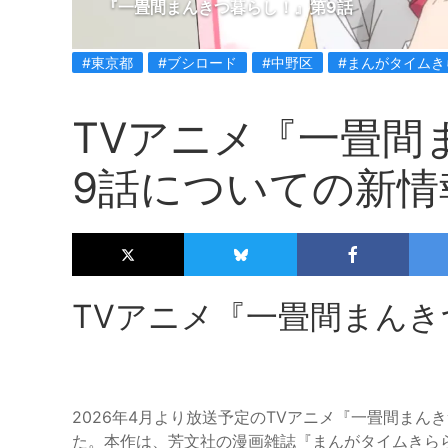
『一畳間まんきつ暮らし！』第9話
#東京都
#ブシロード
#中野区
#まんがタイムき
TVアニメ『一畳間
9話についての新情
TVアニメ『一畳間まんき
2026年4月より放送予定のTVアニメ『一畳間ま
た。本作は、芳文社の漫画雑誌『まんがタイムきら