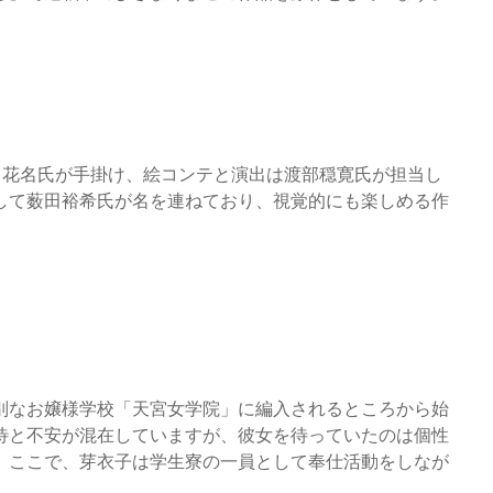
田花名氏が手掛け、絵コンテと演出は渡部穏寛氏が担当し
して薮田裕希氏が名を連ねており、視覚的にも楽しめる作
別なお嬢様学校「天宮女学院」に編入されるところから始
待と不安が混在していますが、彼女を待っていたのは個性
。ここで、芽衣子は学生寮の一員として奉仕活動をしなが