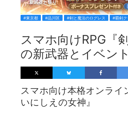
新武器と祭り
#東京都
#品川区
#剣と魔法のログレス
#覇剣ク
スマホ向けRPG『
の新武器とイベン
スマホ向け本格オンライン
いにしえの女神』