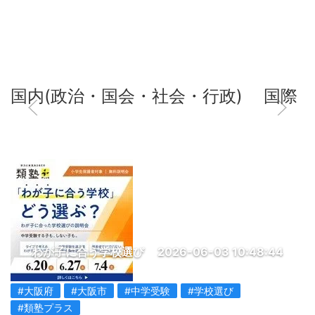
国内(政治・国会・社会・行政)
国際
わが子に合う学校選び
2026-06-03 10:48:44
#大阪府
#大阪市
#中学受験
#学校選び
#類塾プラス