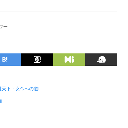
ワー
世天下：女帝への道II
I