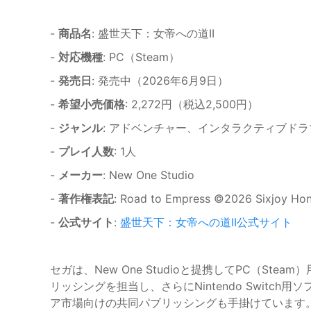
-
商品名
: 盛世天下：女帝への道II
-
対応機種
: PC（Steam）
-
発売日
: 発売中（2026年6月9日）
-
希望小売価格
: 2,272円（税込2,500円）
-
ジャンル
: アドベンチャー、インタラクティブドラ
-
プレイ人数
: 1人
-
メーカー
: New One Studio
-
著作権表記
: Road to Empress ©2026 Sixjoy Hong
-
公式サイト
:
盛世天下：女帝への道II公式サイト
セガは、New One Studioと提携してPC（St
リッシングを担当し、さらにNintendo Switch
ア市場向けの共同パブリッシングも手掛けています