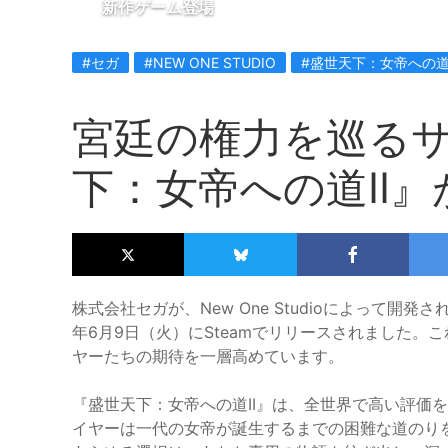
新作ゲーム登場
#セガ
#NEW ONE STUDIO
#盛世天下：女帝への道I
宮廷の権力を巡る
下：女帝への道II』
株式会社セガが、New One Studioによって開
年6月9日（火）にSteamでリリースされました
ヤーたちの期待を一層高めています。
『盛世天下：女帝への道II』は、全世界で高い評価
イヤーは一代の女帝が誕生するまでの困難な道のり