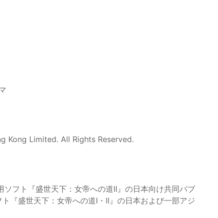
マ
 Kong Limited. All Rights Reserved.
eam）用ソフト『盛世天下：女帝への道II』の日本向け共同パブ
用ソフト『盛世天下：女帝への道I・II』の日本および一部アジ
。