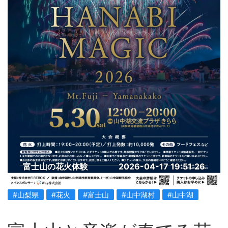
富士山の花火体験
2026-04-17 19:51:26
#山梨県
#花火
#富士山
#山中湖村
#山中湖