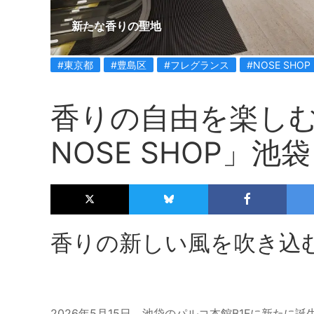
新たな香りの聖地
#東京都
#豊島区
#フレグランス
#NOSE SHOP
香りの自由を楽しむ
NOSE SHOP」
香りの新しい風を吹き込む「
2026年5月15日、池袋のパルコ本館B1Fに新たに誕