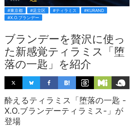
#東京都
#足立区
#ティラミス
#KURAND
#X.O.ブランデー
ブランデーを贅沢に使っ
た新感覚ティラミス「堕
落の一匙」を紹介
酔えるティラミス「堕落の一匙 -
X.O.ブランデーティラミス-」が
登場