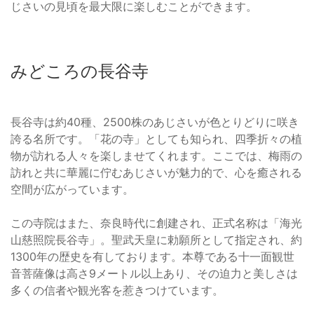
じさいの見頃を最大限に楽しむことができます。
みどころの長谷寺
長谷寺は約40種、2500株のあじさいが色とりどりに咲き
誇る名所です。「花の寺」としても知られ、四季折々の植
物が訪れる人々を楽しませてくれます。ここでは、梅雨の
訪れと共に華麗に佇むあじさいが魅力的で、心を癒される
空間が広がっています。
この寺院はまた、奈良時代に創建され、正式名称は「海光
山慈照院長谷寺」。聖武天皇に勅願所として指定され、約
1300年の歴史を有しております。本尊である十一面観世
音菩薩像は高さ9メートル以上あり、その迫力と美しさは
多くの信者や観光客を惹きつけています。