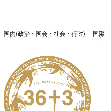
国内(政治・国会・社会・行政)
国際