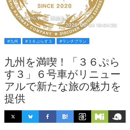
「３６ぷらす３」再始動！
2026-06-04 18:04:28
#九州
#３６ぷらす３
#ランチプラン
九州を満喫！「３６ぷら
す３」６号車がリニュー
アルで新たな旅の魅力を
提供