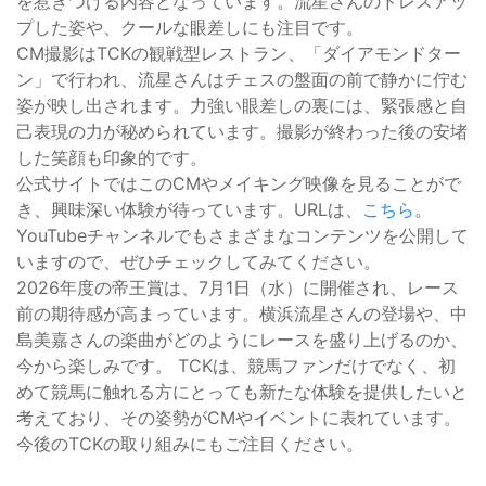
を惹きつける内容となっています。流星さんのドレスアッ
プした姿や、クールな眼差しにも注目です。
CM撮影はTCKの観戦型レストラン、「ダイアモンドター
ン」で行われ、流星さんはチェスの盤面の前で静かに佇む
姿が映し出されます。力強い眼差しの裏には、緊張感と自
己表現の力が秘められています。撮影が終わった後の安堵
した笑顔も印象的です。
公式サイトではこのCMやメイキング映像を見ることがで
き、興味深い体験が待っています。URLは、
こちら
。
YouTubeチャンネルでもさまざまなコンテンツを公開して
いますので、ぜひチェックしてみてください。
2026年度の帝王賞は、7月1日（水）に開催され、レース
前の期待感が高まっています。横浜流星さんの登場や、中
島美嘉さんの楽曲がどのようにレースを盛り上げるのか、
今から楽しみです。 TCKは、競馬ファンだけでなく、初
めて競馬に触れる方にとっても新たな体験を提供したいと
考えており、その姿勢がCMやイベントに表れています。
今後のTCKの取り組みにもご注目ください。