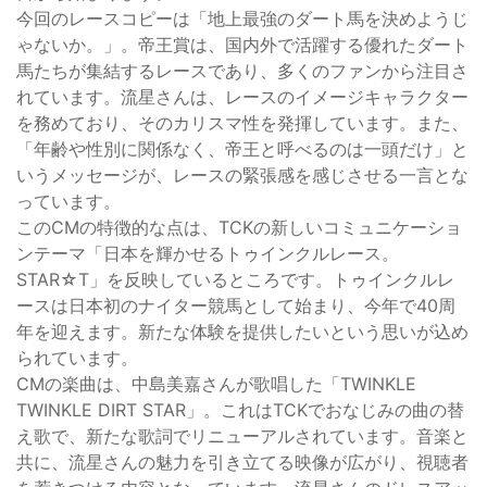
今回のレースコピーは「地上最強のダート馬を決めようじ
ゃないか。」。帝王賞は、国内外で活躍する優れたダート
馬たちが集結するレースであり、多くのファンから注目さ
れています。流星さんは、レースのイメージキャラクター
を務めており、そのカリスマ性を発揮しています。また、
「年齢や性別に関係なく、帝王と呼べるのは一頭だけ」と
いうメッセージが、レースの緊張感を感じさせる一言とな
っています。
このCMの特徴的な点は、TCKの新しいコミュニケーショ
ンテーマ「日本を輝かせるトゥインクルレース。
STAR☆T」を反映しているところです。トゥインクルレ
ースは日本初のナイター競馬として始まり、今年で40周
年を迎えます。新たな体験を提供したいという思いが込め
られています。
CMの楽曲は、中島美嘉さんが歌唱した「TWINKLE
TWINKLE DIRT STAR」。これはTCKでおなじみの曲の替
え歌で、新たな歌詞でリニューアルされています。音楽と
共に、流星さんの魅力を引き立てる映像が広がり、視聴者