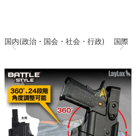
国内(政治・国会・社会・行政)
国際