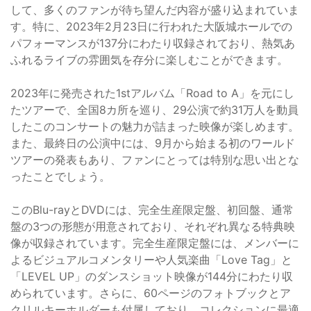
して、多くのファンが待ち望んだ内容が盛り込まれていま
す。特に、2023年2月23日に行われた大阪城ホールでの
パフォーマンスが137分にわたり収録されており、熱気あ
ふれるライブの雰囲気を存分に楽しむことができます。
2023年に発売された1stアルバム「Road to A」を元にし
たツアーで、全国8カ所を巡り、29公演で約31万人を動員
したこのコンサートの魅力が詰まった映像が楽しめます。
また、最終日の公演中には、9月から始まる初のワールド
ツアーの発表もあり、ファンにとっては特別な思い出とな
ったことでしょう。
このBlu-rayとDVDには、完全生産限定盤、初回盤、通常
盤の3つの形態が用意されており、それぞれ異なる特典映
像が収録されています。完全生産限定盤には、メンバーに
よるビジュアルコメンタリーや人気楽曲「Love Tag」と
「LEVEL UP」のダンスショット映像が144分にわたり収
められています。さらに、60ページのフォトブックとア
クリルキーホルダーも付属しており、コレクションに最適