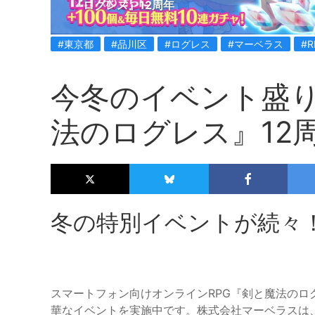
『ログレス』12周年
#東京都
#品川区
#ログレス
#マーベラス
#R
今冬のイベント盛
法のログレス』12
冬の特別イベントが続々
スマートフォン向けオンラインRPG『剣と魔法のロ
華なイベントを実施中です。株式会社マーベラスは