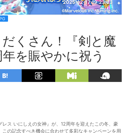
2025-12-17 19:23:23
PG
りだくさん！『剣と魔
周年を賑やかに祝う
！
グレス いにしえの女神』が、12周年を迎えたこの冬、豪
、この記念すべき機会に合わせて多彩なキャンペーンを用