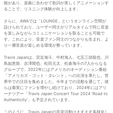
能があり、楽曲に合わせて歌詞が美しくアニメーションす
ることで、リスニング体験が向上します。
さらに、AWAでは「LOUNGE」というオンライン空間が
設けられており、ユーザー同士がリアルタイムで同じ音楽
を楽しみながらコミュニケーションを取ることも可能で
す。これにより、音楽ファン同士のつながりも生まれ、よ
り一層音楽が楽しめる環境が整っています。
Travis Japanは、宮近海斗、中村海人、七五三掛龍也、川
島如恵留、吉澤閑也、松田元太、松倉海斗の7人からなる
グループで、2022年にはアメリカのオーディション番組
「アメリカズ・ゴット・タレント」への出演を果たし、世
界中での注目を集めました。今年までの活動を通じて、彼
らは着実にファンを増やし続けており、2024年にはアリ
ーナツアー「Travis Japan Concert Tour 2024 'Road to
Authenticity'」も予定されています。
このように、Travis Japanの音楽活動はますます多様化し